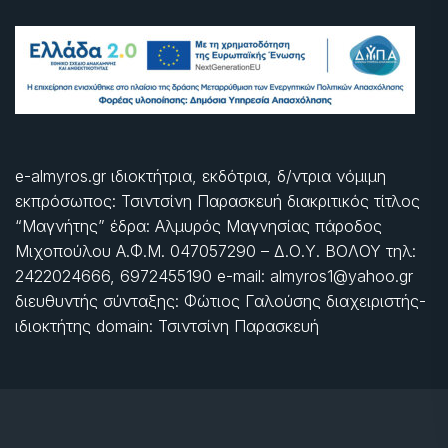
e-almyros.gr ιδιοκτήτρια, εκδότρια, δ/ντρια νόμιμη
εκπρόσωπος: Τσιντσίνη Παρασκευή διακριτικός τίτλος
“Μαγνήτης” έδρα: Αλμυρός Μαγνησίας πάροδος
Μιχοπούλου Α.Φ.Μ. 047057290 – Δ.Ο.Υ. ΒΟΛΟΥ τηλ:
2422024666, 6972455190 e-mail: almyros1@yahoo.gr
διευθυντής σύνταξης: Φώτιος Γαλούσης διαχειριστής-
ιδιοκτήτης domain: Τσιντσίνη Παρασκευή