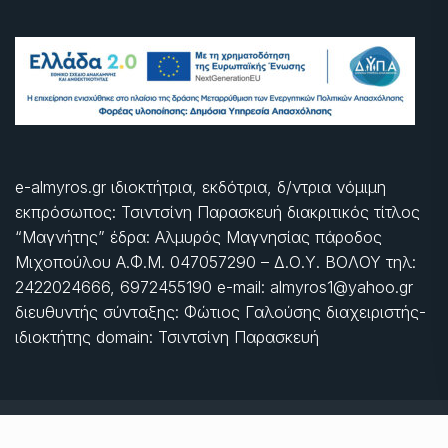
e-almyros.gr ιδιοκτήτρια, εκδότρια, δ/ντρια νόμιμη
εκπρόσωπος: Τσιντσίνη Παρασκευή διακριτικός τίτλος
“Μαγνήτης” έδρα: Αλμυρός Μαγνησίας πάροδος
Μιχοπούλου Α.Φ.Μ. 047057290 – Δ.Ο.Υ. ΒΟΛΟΥ τηλ:
2422024666, 6972455190 e-mail: almyros1@yahoo.gr
διευθυντής σύνταξης: Φώτιος Γαλούσης διαχειριστής-
ιδιοκτήτης domain: Τσιντσίνη Παρασκευή