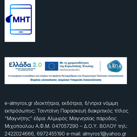
e-almyros.gr ιδιοκτήτρια, εκδότρια, δ/ντρια νόμιμη
εκπρόσωπος: Τσιντσίνη Παρασκευή διακριτικός τίτλος
“Μαγνήτης” έδρα: Αλμυρός Μαγνησίας πάροδος
Μιχοπούλου Α.Φ.Μ. 047057290 – Δ.Ο.Υ. ΒΟΛΟΥ τηλ:
2422024666, 6972455190 e-mail: almyros1@yahoo.gr