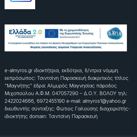
e-almyros.gr ιδιοκτήτρια, εκδότρια, δ/ντρια νόμιμη
εκπρόσωπος: Τσιντσίνη Παρασκευή διακριτικός τίτλος
“Μαγνήτης” έδρα: Αλμυρός Μαγνησίας πάροδος
Μιχοπούλου Α.Φ.Μ. 047057290 – Δ.Ο.Υ. ΒΟΛΟΥ τηλ:
2422024666, 6972455190 e-mail: almyros1@yahoo.gr
διευθυντής σύνταξης: Φώτιος Γαλούσης διαχειριστής-
ιδιοκτήτης domain: Τσιντσίνη Παρασκευή