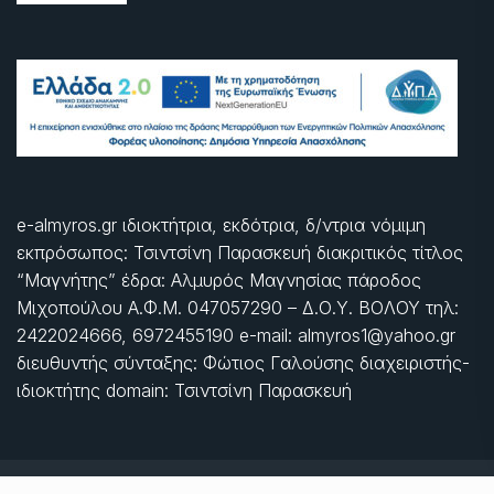
e-almyros.gr ιδιοκτήτρια, εκδότρια, δ/ντρια νόμιμη
εκπρόσωπος: Τσιντσίνη Παρασκευή διακριτικός τίτλος
“Μαγνήτης” έδρα: Αλμυρός Μαγνησίας πάροδος
Μιχοπούλου Α.Φ.Μ. 047057290 – Δ.Ο.Υ. ΒΟΛΟΥ τηλ:
2422024666, 6972455190 e-mail: almyros1@yahoo.gr
διευθυντής σύνταξης: Φώτιος Γαλούσης διαχειριστής-
ιδιοκτήτης domain: Τσιντσίνη Παρασκευή