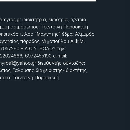
almyros.gr ιδιοκτήτρια, εκδότρια, δ/ντρια
μιμη εκπρόσωπος: Τσιντσίνη Παρασκευή
ακριτικός τίτλος “Μαγνήτης” έδρα: Αλμυρός
γνησίας πάροδος Μιχοπούλου Α.Φ.Μ.
7057290 – Δ.Ο.Υ. ΒΟΛΟΥ τηλ:
22024666, 6972455190 e-mail:
myros1@yahoo.gr διευθυντής σύνταξης:
τιος Γαλούσης διαχειριστής-ιδιοκτήτης
main: Τσιντσίνη Παρασκευή