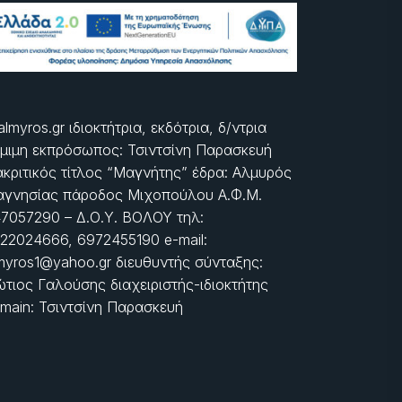
almyros.gr ιδιοκτήτρια, εκδότρια, δ/ντρια
μιμη εκπρόσωπος: Τσιντσίνη Παρασκευή
ακριτικός τίτλος “Μαγνήτης” έδρα: Αλμυρός
γνησίας πάροδος Μιχοπούλου Α.Φ.Μ.
7057290 – Δ.Ο.Υ. ΒΟΛΟΥ τηλ:
22024666, 6972455190 e-mail:
myros1@yahoo.gr διευθυντής σύνταξης:
τιος Γαλούσης διαχειριστής-ιδιοκτήτης
main: Τσιντσίνη Παρασκευή