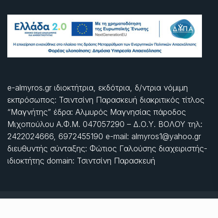
e-almyros.gr ιδιοκτήτρια, εκδότρια, δ/ντρια νόμιμη
εκπρόσωπος: Τσιντσίνη Παρασκευή διακριτικός τίτλος
“Μαγνήτης” έδρα: Αλμυρός Μαγνησίας πάροδος
Μιχοπούλου Α.Φ.Μ. 047057290 – Δ.Ο.Υ. ΒΟΛΟΥ τηλ:
2422024666, 6972455190 e-mail: almyros1@yahoo.gr
διευθυντής σύνταξης: Φώτιος Γαλούσης διαχειριστής-
ιδιοκτήτης domain: Τσιντσίνη Παρασκευή