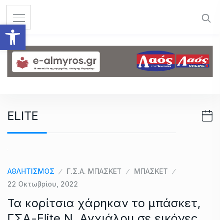
S
k
Ανοίξτε τη γραμμή εργαλεί
i
p
t
o
c
o
n
ELITE
t
e
n
t
ΑΘΛΗΤΙΣΜΟΣ
Γ.Σ.Α. ΜΠΑΣΚΕΤ
ΜΠΑΣΚΕΤ
22 Οκτωβρίου, 2022
Τα κορίτσια χάρηκαν το μπάσκετ,
ΓΣΑ-Elite N. Αγχιάλου σε εικόνες