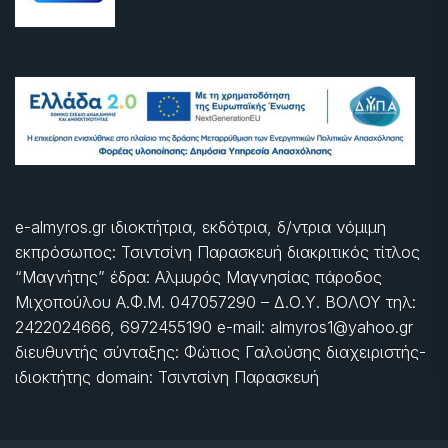
e-almyros.gr ιδιοκτήτρια, εκδότρια, δ/ντρια νόμιμη
εκπρόσωπος: Τσιντσίνη Παρασκευή διακριτικός τίτλος
“Μαγνήτης” έδρα: Αλμυρός Μαγνησίας πάροδος
Μιχοπούλου Α.Φ.Μ. 047057290 – Δ.Ο.Υ. ΒΟΛΟΥ τηλ:
2422024666, 6972455190 e-mail: almyros1@yahoo.gr
διευθυντής σύνταξης: Φώτιος Γαλούσης διαχειριστής-
ιδιοκτήτης domain: Τσιντσίνη Παρασκευή