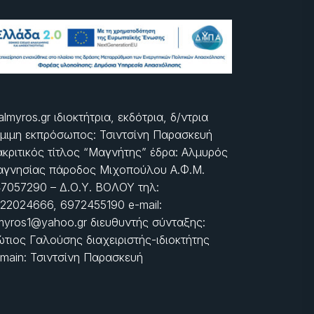
almyros.gr ιδιοκτήτρια, εκδότρια, δ/ντρια
μιμη εκπρόσωπος: Τσιντσίνη Παρασκευή
ακριτικός τίτλος “Μαγνήτης” έδρα: Αλμυρός
γνησίας πάροδος Μιχοπούλου Α.Φ.Μ.
7057290 – Δ.Ο.Υ. ΒΟΛΟΥ τηλ:
22024666, 6972455190 e-mail:
myros1@yahoo.gr διευθυντής σύνταξης:
τιος Γαλούσης διαχειριστής-ιδιοκτήτης
main: Τσιντσίνη Παρασκευή