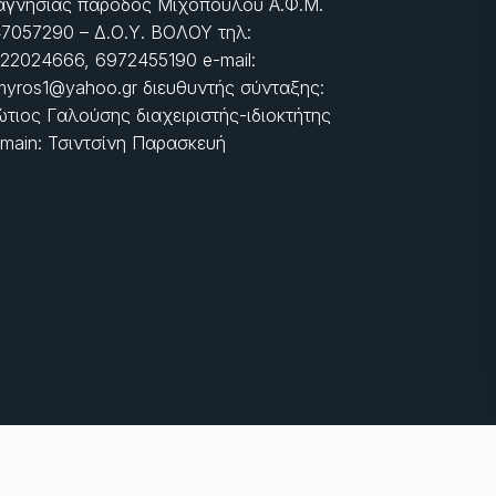
γνησίας πάροδος Μιχοπούλου Α.Φ.Μ.
7057290 – Δ.Ο.Υ. ΒΟΛΟΥ τηλ:
22024666, 6972455190 e-mail:
myros1@yahoo.gr διευθυντής σύνταξης:
τιος Γαλούσης διαχειριστής-ιδιοκτήτης
main: Τσιντσίνη Παρασκευή