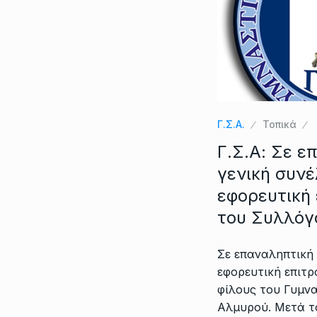
Γ.Σ.Α.
Τοπικά
Γ.Σ.Α: Σε ε
γενική συνέ
εφορευτική 
του Συλλόγ
Σε επαναληπτική 
εφορευτική επιτρ
φίλους του Γυμν
Αλμυρού. Μετά το