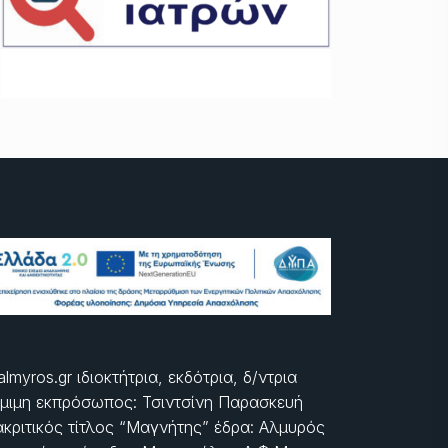
almyros.gr ιδιοκτήτρια, εκδότρια, δ/ντρια
μιμη εκπρόσωπος: Τσιντσίνη Παρασκευή
ακριτικός τίτλος “Μαγνήτης” έδρα: Αλμυρός