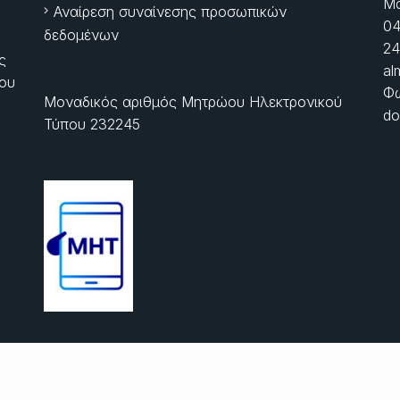
Μα
Αναίρεση συναίνεσης προσωπικών
04
δεδομένων
24
ς
al
ίου
Φώ
Μοναδικός αριθμός Μητρώου Ηλεκτρονικού
do
Τύπου 232245