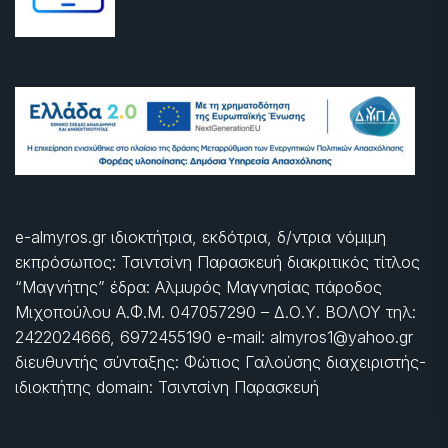
e-almyros.gr ιδιοκτήτρια, εκδότρια, δ/ντρια νόμιμη
εκπρόσωπος: Τσιντσίνη Παρασκευή διακριτικός τίτλος
“Μαγνήτης” έδρα: Αλμυρός Μαγνησίας πάροδος
Μιχοπούλου Α.Φ.Μ. 047057290 – Δ.Ο.Υ. ΒΟΛΟΥ τηλ:
2422024666, 6972455190 e-mail: almyros1@yahoo.gr
διευθυντής σύνταξης: Φώτιος Γαλούσης διαχειριστής-
ιδιοκτήτης domain: Τσιντσίνη Παρασκευή