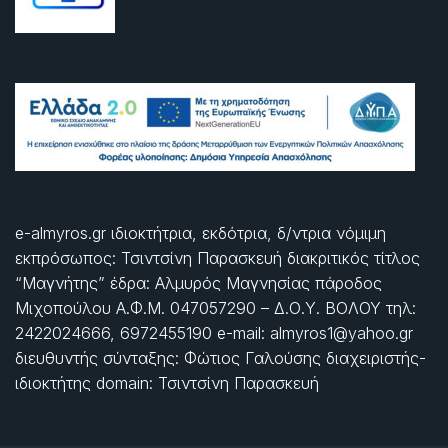
e-almyros.gr ιδιοκτήτρια, εκδότρια, δ/ντρια νόμιμη
εκπρόσωπος: Τσιντσίνη Παρασκευή διακριτικός τίτλος
“Μαγνήτης” έδρα: Αλμυρός Μαγνησίας πάροδος
Μιχοπούλου Α.Φ.Μ. 047057290 – Δ.Ο.Υ. ΒΟΛΟΥ τηλ:
2422024666, 6972455190 e-mail: almyros1@yahoo.gr
διευθυντής σύνταξης: Φώτιος Γαλούσης διαχειριστής-
ιδιοκτήτης domain: Τσιντσίνη Παρασκευή