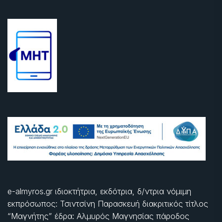
e-almyros.gr ιδιοκτήτρια, εκδότρια, δ/ντρια νόμιμη
εκπρόσωπος: Τσιντσίνη Παρασκευή διακριτικός τίτλος
“Μαγνήτης” έδρα: Αλμυρός Μαγνησίας πάροδος