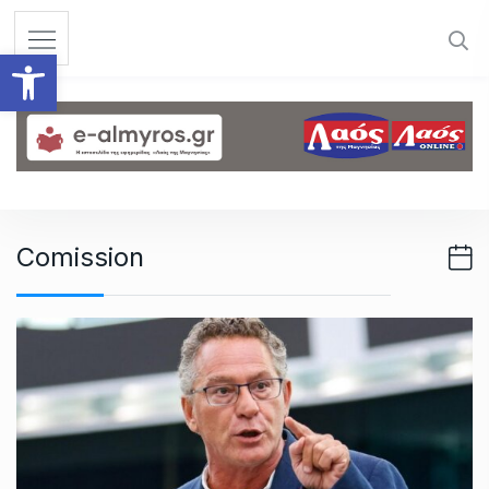
S
k
Ανοίξτε τη γραμμή εργαλεί
i
p
t
o
c
o
n
Comission
t
e
n
t