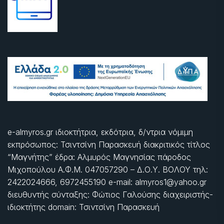
e-almyros.gr ιδιοκτήτρια, εκδότρια, δ/ντρια νόμιμη
εκπρόσωπος: Τσιντσίνη Παρασκευή διακριτικός τίτλος
“Μαγνήτης” έδρα: Αλμυρός Μαγνησίας πάροδος
Μιχοπούλου Α.Φ.Μ. 047057290 – Δ.Ο.Υ. ΒΟΛΟΥ τηλ:
2422024666, 6972455190 e-mail: almyros1@yahoo.gr
διευθυντής σύνταξης: Φώτιος Γαλούσης διαχειριστής-
ιδιοκτήτης domain: Τσιντσίνη Παρασκευή