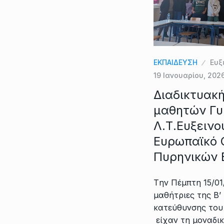
ΕΚΠΑΙΔΕΥΣΗ
Ευξ
19 Ιανουαρίου, 202
Διαδικτυακ
μαθητών Γυ
Λ.Τ.Ευξειν
Ευρωπαϊκό 
Πυρηνικών 
Tην Πέμπτη 15/01
μαθήτριες της Β’ 
κατεύθυνσης του
είχαν τη μοναδικ