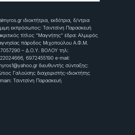
almyros.gr ιδιοκτήτρια, εκδότρια, δ/ντρια
μιμη εκπρόσωπος: Τσιντσίνη Παρασκευή
ακριτικός τίτλος “Μαγνήτης” έδρα: Αλμυρός
γνησίας πάροδος Μιχοπούλου Α.Φ.Μ.
7057290 – Δ.Ο.Υ. ΒΟΛΟΥ τηλ:
22024666, 6972455190 e-mail:
myros1@yahoo.gr διευθυντής σύνταξης:
τιος Γαλούσης διαχειριστής-ιδιοκτήτης
main: Τσιντσίνη Παρασκευή