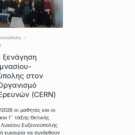
εινούπολη
6
ή ξενάγηση
μνασίου-
ούπολης στον
Οργανισμό
Ερευνών (CERN)
/2026 oι μαθητές και οι
και Γ΄ τάξης Θετικής
 Λυκείου Ευξεινούπολης
ή ευκαιρία να συνδεθούν