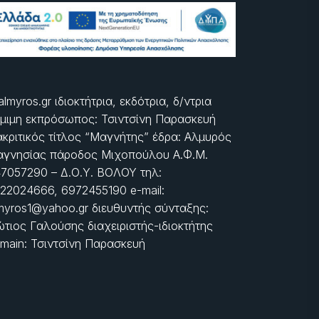
almyros.gr ιδιοκτήτρια, εκδότρια, δ/ντρια
μιμη εκπρόσωπος: Τσιντσίνη Παρασκευή
ακριτικός τίτλος “Μαγνήτης” έδρα: Αλμυρός
γνησίας πάροδος Μιχοπούλου Α.Φ.Μ.
7057290 – Δ.Ο.Υ. ΒΟΛΟΥ τηλ:
22024666, 6972455190 e-mail:
myros1@yahoo.gr διευθυντής σύνταξης:
τιος Γαλούσης διαχειριστής-ιδιοκτήτης
main: Τσιντσίνη Παρασκευή