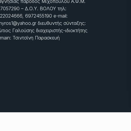
γνησίας πάροδος Μιχοπούλου Α.Φ.Μ.
7057290 – Δ.Ο.Υ. ΒΟΛΟΥ τηλ:
22024666, 6972455190 e-mail:
myros1@yahoo.gr διευθυντής σύνταξης:
τιος Γαλούσης διαχειριστής-ιδιοκτήτης
main: Τσιντσίνη Παρασκευή