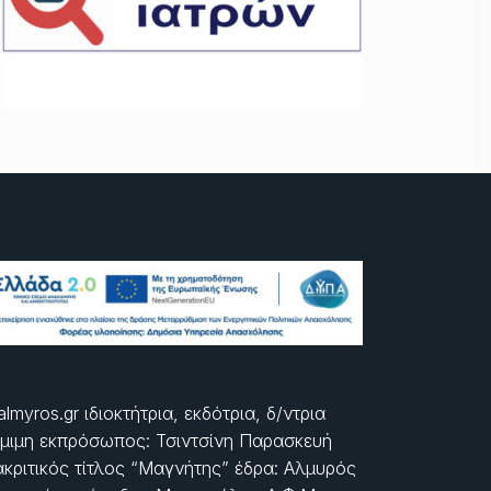
almyros.gr ιδιοκτήτρια, εκδότρια, δ/ντρια
μιμη εκπρόσωπος: Τσιντσίνη Παρασκευή
ακριτικός τίτλος “Μαγνήτης” έδρα: Αλμυρός