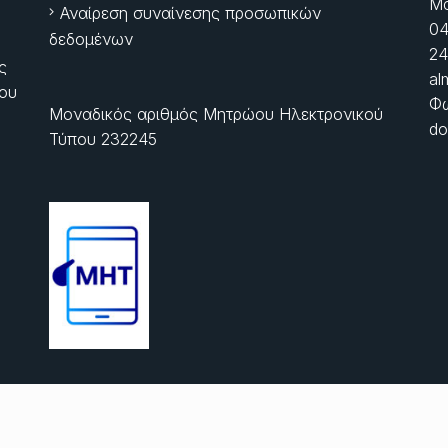
Μα
Αναίρεση συναίνεσης προσωπικών
04
δεδομένων
24
ς
al
ίου
Φώ
Μοναδικός αριθμός Μητρώου Ηλεκτρονικού
do
Τύπου 232245