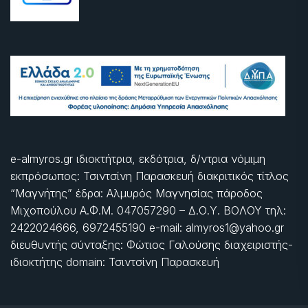
e-almyros.gr ιδιοκτήτρια, εκδότρια, δ/ντρια νόμιμη
εκπρόσωπος: Τσιντσίνη Παρασκευή διακριτικός τίτλος
“Μαγνήτης” έδρα: Αλμυρός Μαγνησίας πάροδος
Μιχοπούλου Α.Φ.Μ. 047057290 – Δ.Ο.Υ. ΒΟΛΟΥ τηλ:
2422024666, 6972455190 e-mail: almyros1@yahoo.gr
διευθυντής σύνταξης: Φώτιος Γαλούσης διαχειριστής-
ιδιοκτήτης domain: Τσιντσίνη Παρασκευή