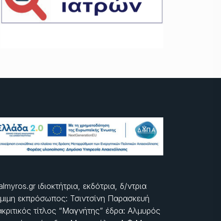
almyros.gr ιδιοκτήτρια, εκδότρια, δ/ντρια
μιμη εκπρόσωπος: Τσιντσίνη Παρασκευή
ακριτικός τίτλος “Μαγνήτης” έδρα: Αλμυρός