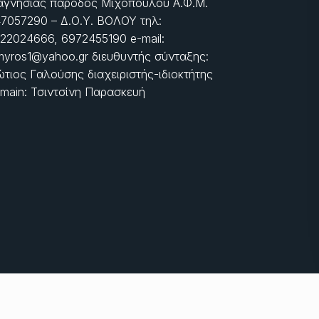
γνησίας πάροδος Μιχοπούλου Α.Φ.Μ.
7057290 – Δ.Ο.Υ. ΒΟΛΟΥ τηλ:
22024666, 6972455190 e-mail:
myros1@yahoo.gr διευθυντής σύνταξης:
τιος Γαλούσης διαχειριστής-ιδιοκτήτης
main: Τσιντσίνη Παρασκευή