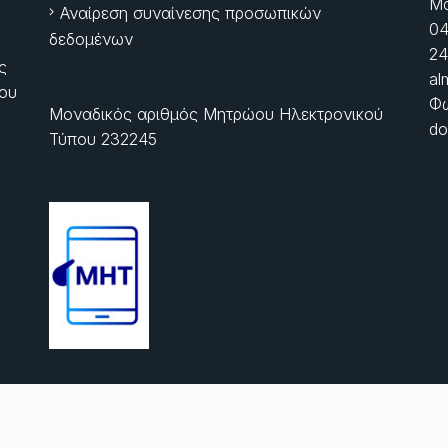
Μα
Αναίρεση συναίνεσης προσωπικών
04
δεδομένων
24
ς
al
ίου
Φώ
Μοναδικός αριθμός Μητρώου Ηλεκτρονικού
do
Τύπου 232245