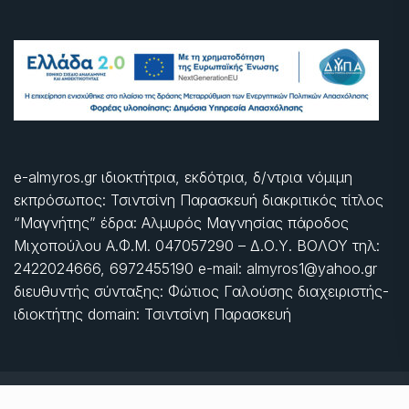
e-almyros.gr ιδιοκτήτρια, εκδότρια, δ/ντρια νόμιμη
εκπρόσωπος: Τσιντσίνη Παρασκευή διακριτικός τίτλος
“Μαγνήτης” έδρα: Αλμυρός Μαγνησίας πάροδος
Μιχοπούλου Α.Φ.Μ. 047057290 – Δ.Ο.Υ. ΒΟΛΟΥ τηλ:
2422024666, 6972455190 e-mail: almyros1@yahoo.gr
διευθυντής σύνταξης: Φώτιος Γαλούσης διαχειριστής-
ιδιοκτήτης domain: Τσιντσίνη Παρασκευή