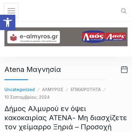
S
k
Ανοίξτε τη γραμμή εργαλεί
i
p
t
o
c
o
n
Atena Μαγνησία
t
e
n
Uncategorized
ΑΛΜΥΡΟΣ
ΕΠΙΚΑΙΡΟΤΗΤΑ
t
10 Σεπτεμβρίου, 2024
Δήμος Αλμυρού εν όψει
κακοκαιρίας ΑΤΕΝΑ- Μη διασχίζετε
τον χείμαρρο Ξηριά – Προσοχή