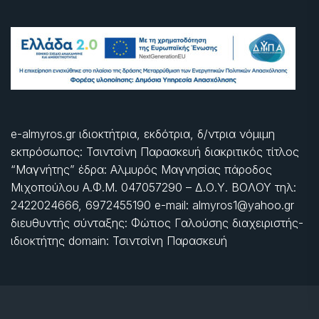
e-almyros.gr ιδιοκτήτρια, εκδότρια, δ/ντρια νόμιμη
εκπρόσωπος: Τσιντσίνη Παρασκευή διακριτικός τίτλος
“Μαγνήτης” έδρα: Αλμυρός Μαγνησίας πάροδος
Μιχοπούλου Α.Φ.Μ. 047057290 – Δ.Ο.Υ. ΒΟΛΟΥ τηλ:
2422024666, 6972455190 e-mail: almyros1@yahoo.gr
διευθυντής σύνταξης: Φώτιος Γαλούσης διαχειριστής-
ιδιοκτήτης domain: Τσιντσίνη Παρασκευή