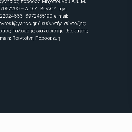
γνησίας πάροδος Μιχοπούλου Α.Φ.Μ.
7057290 – Δ.Ο.Υ. ΒΟΛΟΥ τηλ:
22024666, 6972455190 e-mail:
myros1@yahoo.gr διευθυντής σύνταξης:
τιος Γαλούσης διαχειριστής-ιδιοκτήτης
main: Τσιντσίνη Παρασκευή