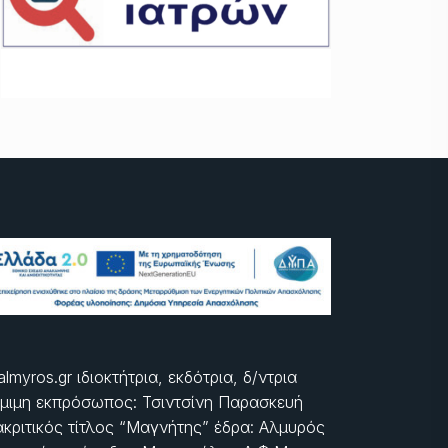
almyros.gr ιδιοκτήτρια, εκδότρια, δ/ντρια
μιμη εκπρόσωπος: Τσιντσίνη Παρασκευή
ακριτικός τίτλος “Μαγνήτης” έδρα: Αλμυρός