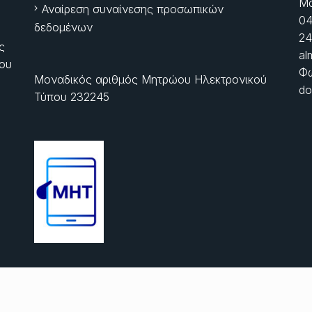
Μα
Αναίρεση συναίνεσης προσωπικών
04
δεδομένων
24
ς
al
ίου
Φώ
Μοναδικός αριθμός Μητρώου Ηλεκτρονικού
do
Τύπου 232245