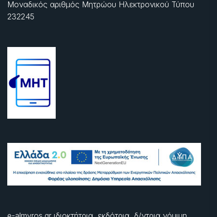
Μοναδικός αριθμός Μητρώου Ηλεκτρονικού Τύπου
232245
e-almyros.gr ιδιοκτήτρια, εκδότρια, δ/ντρια νόμιμη