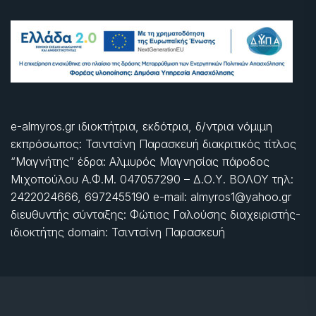
e-almyros.gr ιδιοκτήτρια, εκδότρια, δ/ντρια νόμιμη
εκπρόσωπος: Τσιντσίνη Παρασκευή διακριτικός τίτλος
“Μαγνήτης” έδρα: Αλμυρός Μαγνησίας πάροδος
Μιχοπούλου Α.Φ.Μ. 047057290 – Δ.Ο.Υ. ΒΟΛΟΥ τηλ:
2422024666, 6972455190 e-mail: almyros1@yahoo.gr
διευθυντής σύνταξης: Φώτιος Γαλούσης διαχειριστής-
ιδιοκτήτης domain: Τσιντσίνη Παρασκευή