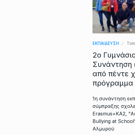
ΕΚΠΑΙΔΕΥΣΗ
Τοπ
2ο Γυμνάσι
Συνάντηση 
από πέντε χ
πρόγραμμα
1η συνάντηση εκπ
σύμπραξης σχολε
Erasmus+ΚΑ2, “Ar
Bullying at Schoo
Αλμυρού