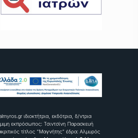
almyros.gr ιδιοκτήτρια, εκδότρια, δ/ντρια
μιμη εκπρόσωπος: Τσιντσίνη Παρασκευή
ακριτικός τίτλος “Μαγνήτης” έδρα: Αλμυρός