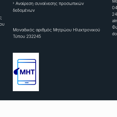
Μα
Αναίρεση συναίνεσης προσωπικών
04
δεδομένων
24
ς
al
ίου
Φώ
Μοναδικός αριθμός Μητρώου Ηλεκτρονικού
do
Τύπου 232245