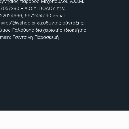
γνησίας πάροδος Μιχοπούλου Α.Φ.Μ.
7057290 – Δ.Ο.Υ. ΒΟΛΟΥ τηλ:
22024666, 6972455190 e-mail:
myros1@yahoo.gr διευθυντής σύνταξης:
τιος Γαλούσης διαχειριστής-ιδιοκτήτης
main: Τσιντσίνη Παρασκευή