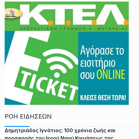
ΡΟΗ ΕΙΔΗΣΕΩΝ
Δημητριάδος Ιγνάτιος: 100 χρόνια ζωής και
προσφοράς του Ιερού Ναού Κοιμήσεως της