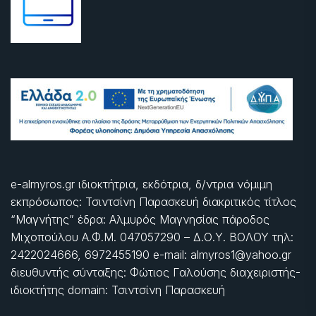
e-almyros.gr ιδιοκτήτρια, εκδότρια, δ/ντρια νόμιμη
εκπρόσωπος: Τσιντσίνη Παρασκευή διακριτικός τίτλος
“Μαγνήτης” έδρα: Αλμυρός Μαγνησίας πάροδος
Μιχοπούλου Α.Φ.Μ. 047057290 – Δ.Ο.Υ. ΒΟΛΟΥ τηλ:
2422024666, 6972455190 e-mail: almyros1@yahoo.gr
διευθυντής σύνταξης: Φώτιος Γαλούσης διαχειριστής-
ιδιοκτήτης domain: Τσιντσίνη Παρασκευή