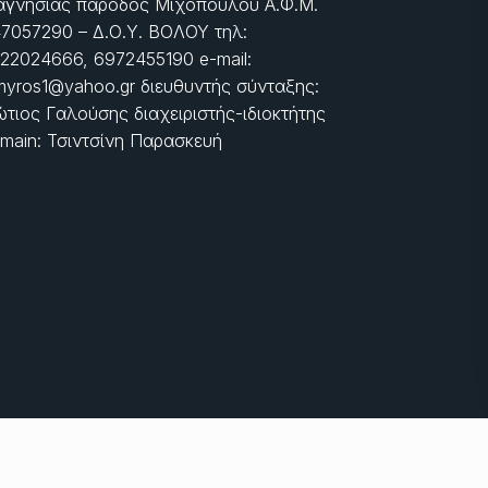
γνησίας πάροδος Μιχοπούλου Α.Φ.Μ.
7057290 – Δ.Ο.Υ. ΒΟΛΟΥ τηλ:
22024666, 6972455190 e-mail:
myros1@yahoo.gr διευθυντής σύνταξης:
τιος Γαλούσης διαχειριστής-ιδιοκτήτης
main: Τσιντσίνη Παρασκευή