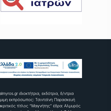
almyros.gr ιδιοκτήτρια, εκδότρια, δ/ντρια
μιμη εκπρόσωπος: Τσιντσίνη Παρασκευή
ακριτικός τίτλος “Μαγνήτης” έδρα: Αλμυρός