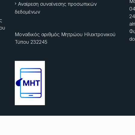
Μα
Αναίρεση συναίνεσης προσωπικών
04
δεδομένων
24
ς
al
ίου
Φώ
Μοναδικός αριθμός Μητρώου Ηλεκτρονικού
do
Τύπου 232245