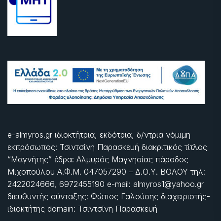
e-almyros.gr ιδιοκτήτρια, εκδότρια, δ/ντρια νόμιμη
εκπρόσωπος: Τσιντσίνη Παρασκευή διακριτικός τίτλος
“Μαγνήτης” έδρα: Αλμυρός Μαγνησίας πάροδος
Μιχοπούλου Α.Φ.Μ. 047057290 – Δ.Ο.Υ. ΒΟΛΟΥ τηλ:
2422024666, 6972455190 e-mail: almyros1@yahoo.gr
διευθυντής σύνταξης: Φώτιος Γαλούσης διαχειριστής-
ιδιοκτήτης domain: Τσιντσίνη Παρασκευή