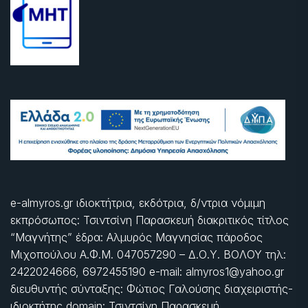
e-almyros.gr ιδιοκτήτρια, εκδότρια, δ/ντρια νόμιμη
εκπρόσωπος: Τσιντσίνη Παρασκευή διακριτικός τίτλος
“Μαγνήτης” έδρα: Αλμυρός Μαγνησίας πάροδος
Μιχοπούλου Α.Φ.Μ. 047057290 – Δ.Ο.Υ. ΒΟΛΟΥ τηλ:
2422024666, 6972455190 e-mail: almyros1@yahoo.gr
διευθυντής σύνταξης: Φώτιος Γαλούσης διαχειριστής-
ιδιοκτήτης domain: Τσιντσίνη Παρασκευή