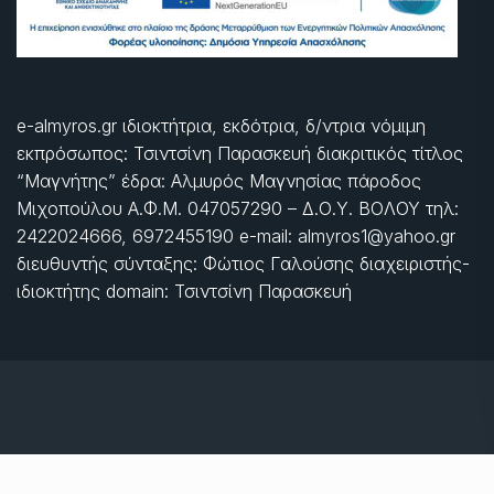
e-almyros.gr ιδιοκτήτρια, εκδότρια, δ/ντρια νόμιμη
εκπρόσωπος: Τσιντσίνη Παρασκευή διακριτικός τίτλος
“Μαγνήτης” έδρα: Αλμυρός Μαγνησίας πάροδος
Μιχοπούλου Α.Φ.Μ. 047057290 – Δ.Ο.Υ. ΒΟΛΟΥ τηλ:
2422024666, 6972455190 e-mail: almyros1@yahoo.gr
διευθυντής σύνταξης: Φώτιος Γαλούσης διαχειριστής-
ιδιοκτήτης domain: Τσιντσίνη Παρασκευή