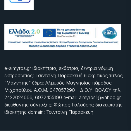
e-almyros.gr ιδιοκτήτρια, εκδότρια, δ/ντρια νόμιμη
εκπρόσωπος: Τσιντσίνη Παρασκευή διακριτικός τίτλος
“Μαγνήτης” έδρα: Αλμυρός Μαγνησίας πάροδος
Μιχοπούλου Α.Φ.Μ. 047057290 – Δ.Ο.Υ. ΒΟΛΟΥ τηλ:
2422024666, 6972455190 e-mail: almyros1@yahoo.gr
διευθυντής σύνταξης: Φώτιος Γαλούσης διαχειριστής-
ιδιοκτήτης domain: Τσιντσίνη Παρασκευή