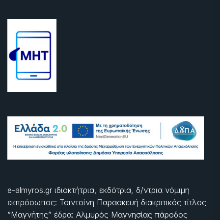
e-almyros.gr ιδιοκτήτρια, εκδότρια, δ/ντρια νόμιμη
εκπρόσωπος: Τσιντσίνη Παρασκευή διακριτικός τίτλος
“Μαγνήτης” έδρα: Αλμυρός Μαγνησίας πάροδος