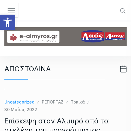
S
k
Ανοίξτε τη γραμμή εργαλεί
i
p
t
o
c
o
n
ΑΠΟΣΤΟΛΙΝΑ
t
e
n
t
Uncategorized
ΡΕΠΟΡΤΑΖ
Τοπικά
30 Μαΐου, 2022
Επίσκεψη στον Αλμυρό από τα
στελέχη του προγράμματος