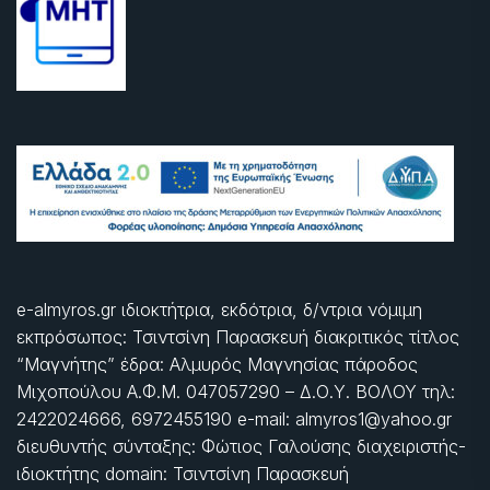
e-almyros.gr ιδιοκτήτρια, εκδότρια, δ/ντρια νόμιμη
εκπρόσωπος: Τσιντσίνη Παρασκευή διακριτικός τίτλος
“Μαγνήτης” έδρα: Αλμυρός Μαγνησίας πάροδος
Μιχοπούλου Α.Φ.Μ. 047057290 – Δ.Ο.Υ. ΒΟΛΟΥ τηλ:
2422024666, 6972455190 e-mail: almyros1@yahoo.gr
διευθυντής σύνταξης: Φώτιος Γαλούσης διαχειριστής-
ιδιοκτήτης domain: Τσιντσίνη Παρασκευή