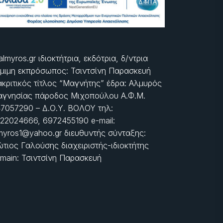
almyros.gr ιδιοκτήτρια, εκδότρια, δ/ντρια
μιμη εκπρόσωπος: Τσιντσίνη Παρασκευή
ακριτικός τίτλος “Μαγνήτης” έδρα: Αλμυρός
γνησίας πάροδος Μιχοπούλου Α.Φ.Μ.
7057290 – Δ.Ο.Υ. ΒΟΛΟΥ τηλ:
22024666, 6972455190 e-mail:
myros1@yahoo.gr διευθυντής σύνταξης:
τιος Γαλούσης διαχειριστής-ιδιοκτήτης
main: Τσιντσίνη Παρασκευή