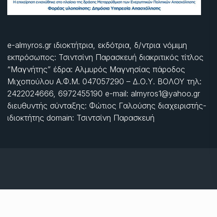
e-almyros.gr ιδιοκτήτρια, εκδότρια, δ/ντρια νόμιμη
εκπρόσωπος: Τσιντσίνη Παρασκευή διακριτικός τίτλος
“Μαγνήτης” έδρα: Αλμυρός Μαγνησίας πάροδος
Μιχοπούλου Α.Φ.Μ. 047057290 – Δ.Ο.Υ. ΒΟΛΟΥ τηλ:
2422024666, 6972455190 e-mail: almyros1@yahoo.gr
διευθυντής σύνταξης: Φώτιος Γαλούσης διαχειριστής-
ιδιοκτήτης domain: Τσιντσίνη Παρασκευή