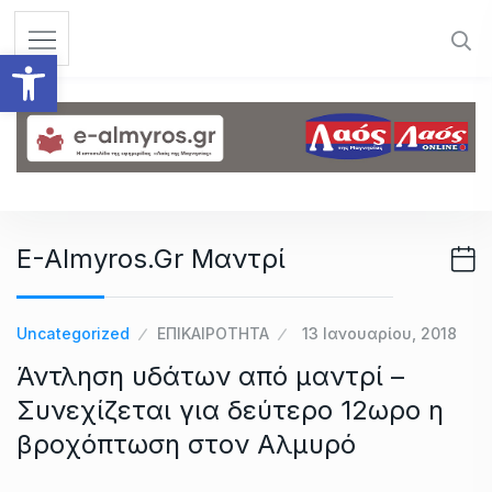
S
k
Ανοίξτε τη γραμμή εργαλεί
i
p
t
o
c
o
n
E-Almyros.gr Μαντρί
t
e
n
Uncategorized
ΕΠΙΚΑΙΡΟΤΗΤΑ
13 Ιανουαρίου, 2018
t
Άντληση υδάτων από μαντρί –
Συνεχίζεται για δεύτερο 12ωρο η
βροχόπτωση στον Αλμυρό