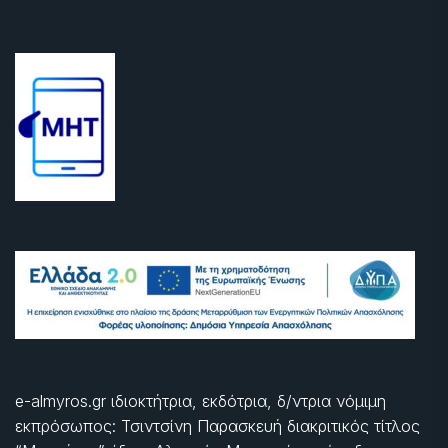
e-almyros.gr ιδιοκτήτρια, εκδότρια, δ/ντρια νόμιμη
εκπρόσωπος: Τσιντσίνη Παρασκευή διακριτικός τίτλος