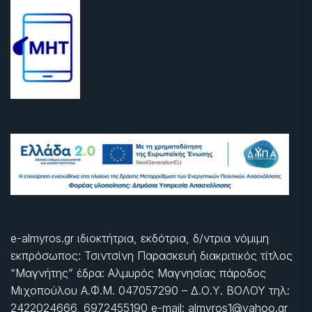
e-almyros.gr ιδιοκτήτρια, εκδότρια, δ/ντρια νόμιμη
εκπρόσωπος: Τσιντσίνη Παρασκευή διακριτικός τίτλος
“Μαγνήτης” έδρα: Αλμυρός Μαγνησίας πάροδος
Μιχοπούλου Α.Φ.Μ. 047057290 – Δ.Ο.Υ. ΒΟΛΟΥ τηλ:
2422024666, 6972455190 e-mail: almyros1@yahoo.gr