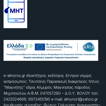
e-almyros.gr ιδιοκτήτρια, εκδότρια, δ/ντρια νόμιμη
εκπρόσωπος: Τσιντσίνη Παρασκευή διακριτικός τίτλος
“Μαγνήτης” έδρα: Αλμυρός Μαγνησίας πάροδος
Μιχοπούλου Α.Φ.Μ. 047057290 – Δ.Ο.Υ. ΒΟΛΟΥ τηλ:
2422024666, 6972455190 e-mail: almyros1@yahoo.gr
διευθυντής σύνταξης: Φώτιος Γαλούσης διαχειριστής-