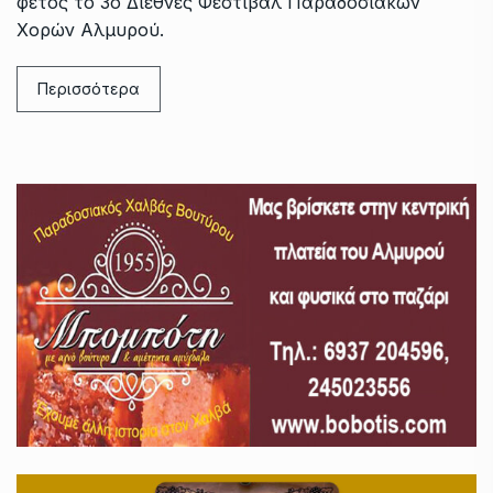
φέτος το 3ο Διεθνές Φεστιβάλ Παραδοσιακών
Χορών Αλμυρού.
Περισσότερα