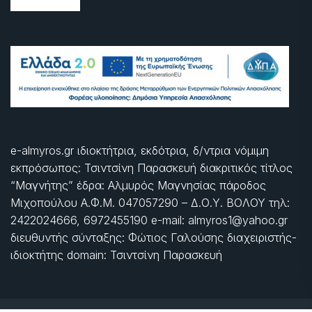
e-almyros.gr ιδιοκτήτρια, εκδότρια, δ/ντρια νόμιμη
εκπρόσωπος: Τσιντσίνη Παρασκευή διακριτικός τίτλος
“Μαγνήτης” έδρα: Αλμυρός Μαγνησίας πάροδος
Μιχοπούλου Α.Φ.Μ. 047057290 – Δ.Ο.Υ. ΒΟΛΟΥ τηλ:
2422024666, 6972455190 e-mail: almyros1@yahoo.gr
διευθυντής σύνταξης: Φώτιος Γαλούσης διαχειριστής-
ιδιοκτήτης domain: Τσιντσίνη Παρασκευή