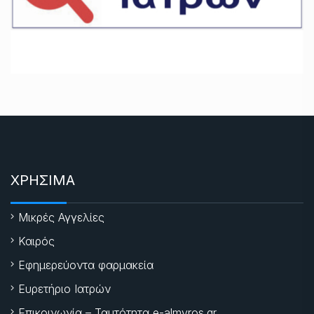
ΧΡΗΣΙΜΑ
Μικρές Αγγελίες
Καιρός
Εφημερεύοντα φαρμακεία
Ευρετήριο Ιατρών
Επικοινωνία – Ταυτότητα e-almyros.gr