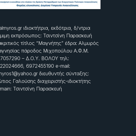
almyros.gr ιδιοκτήτρια, εκδότρια, δ/ντρια
μιμη εκπρόσωπος: Τσιντσίνη Παρασκευή
ακριτικός τίτλος “Μαγνήτης” έδρα: Αλμυρός
γνησίας πάροδος Μιχοπούλου Α.Φ.Μ.
7057290 – Δ.Ο.Υ. ΒΟΛΟΥ τηλ:
22024666, 6972455190 e-mail:
myros1@yahoo.gr διευθυντής σύνταξης:
τιος Γαλούσης διαχειριστής-ιδιοκτήτης
main: Τσιντσίνη Παρασκευή