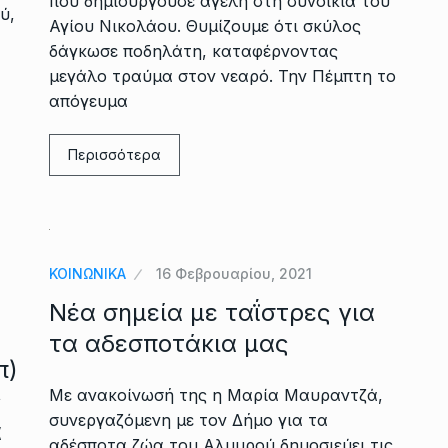
που δημιουργούσε αγέλη στη συνοικία του
ύ,
Αγίου Νικολάου. Θυμίζουμε ότι σκύλος
δάγκωσε ποδηλάτη, καταφέρνοντας
μεγάλο τραύμα στον νεαρό. Την Πέμπτη το
απόγευμα
Περισσότερα
ΚΟΙΝΩΝΙΚΑ
16 Φεβρουαρίου, 2021
Νέα σημεία με ταΐστρες για
τα αδεσποτάκια μας
π)
Με ανακοίνωσή της η Μαρία Μαυραντζά,
ς
συνεργαζόμενη με τον Δήμο για τα
α
αδέσποτα ζώα του Αλμυρού δημοσιεύει τις