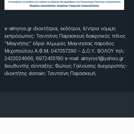
e-almyros.gr ιδιοκτήτρια, εκδότρια, δ/ντρια νόμιμη
εκπρόσωπος: Τσιντσίνη Παρασκευή διακριτικός τίτλος
“Μαγνήτης” έδρα: Αλμυρός Μαγνησίας πάροδος
Μιχοπούλου Α.Φ.Μ. 047057290 – Δ.Ο.Υ. ΒΟΛΟΥ τηλ:
2422024666, 6972455190 e-mail: almyros1@yahoo.gr
διευθυντής σύνταξης: Φώτιος Γαλούσης διαχειριστής-
ιδιοκτήτης domain: Τσιντσίνη Παρασκευή