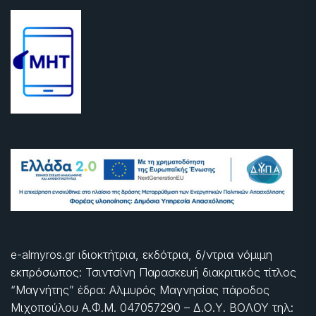
e-almyros.gr ιδιοκτήτρια, εκδότρια, δ/ντρια νόμιμη
εκπρόσωπος: Τσιντσίνη Παρασκευή διακριτικός τίτλος
“Μαγνήτης” έδρα: Αλμυρός Μαγνησίας πάροδος
Μιχοπούλου Α.Φ.Μ. 047057290 – Δ.Ο.Υ. ΒΟΛΟΥ τηλ: