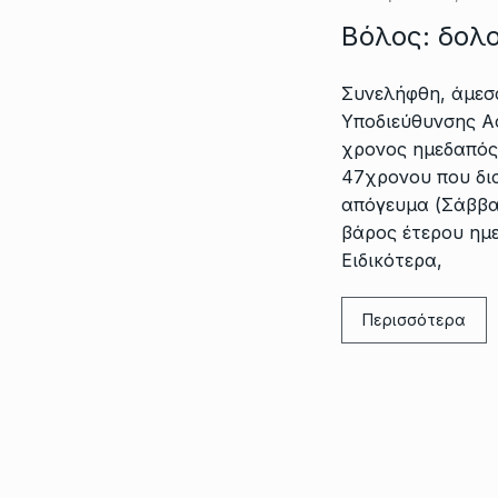
Βόλος: δολ
Συνελήφθη, άμεσ
Υποδιεύθυνσης Α
χρονος ημεδαπός
47χρονου που δι
απόγευμα (Σάββα
βάρος έτερου ημ
Ειδικότερα,
Περισσότερα