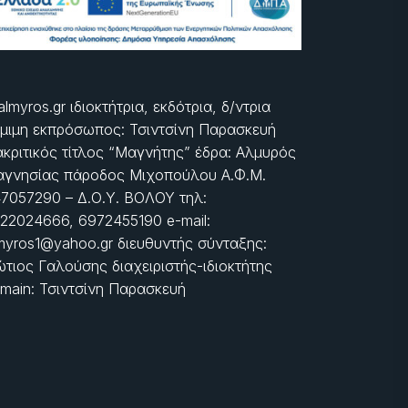
almyros.gr ιδιοκτήτρια, εκδότρια, δ/ντρια
μιμη εκπρόσωπος: Τσιντσίνη Παρασκευή
ακριτικός τίτλος “Μαγνήτης” έδρα: Αλμυρός
γνησίας πάροδος Μιχοπούλου Α.Φ.Μ.
7057290 – Δ.Ο.Υ. ΒΟΛΟΥ τηλ:
22024666, 6972455190 e-mail:
myros1@yahoo.gr διευθυντής σύνταξης:
τιος Γαλούσης διαχειριστής-ιδιοκτήτης
main: Τσιντσίνη Παρασκευή