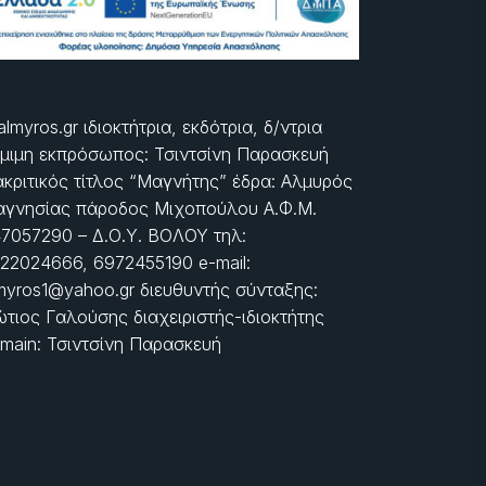
almyros.gr ιδιοκτήτρια, εκδότρια, δ/ντρια
μιμη εκπρόσωπος: Τσιντσίνη Παρασκευή
ακριτικός τίτλος “Μαγνήτης” έδρα: Αλμυρός
γνησίας πάροδος Μιχοπούλου Α.Φ.Μ.
7057290 – Δ.Ο.Υ. ΒΟΛΟΥ τηλ:
22024666, 6972455190 e-mail:
myros1@yahoo.gr διευθυντής σύνταξης:
τιος Γαλούσης διαχειριστής-ιδιοκτήτης
main: Τσιντσίνη Παρασκευή