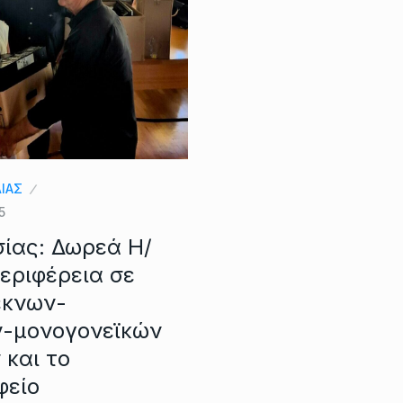
ΛΙΑΣ
5
σίας: Δωρεά Η/
εριφέρεια σε
έκνων-
-μονογονεϊκών
 και το
φείο