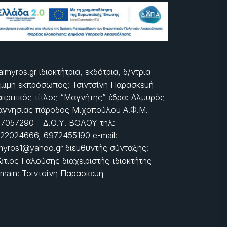
almyros.gr ιδιοκτήτρια, εκδότρια, δ/ντρια
μιμη εκπρόσωπος: Τσιντσίνη Παρασκευή
ακριτικός τίτλος “Μαγνήτης” έδρα: Αλμυρός
γνησίας πάροδος Μιχοπούλου Α.Φ.Μ.
7057290 – Δ.Ο.Υ. ΒΟΛΟΥ τηλ:
22024666, 6972455190 e-mail:
myros1@yahoo.gr διευθυντής σύνταξης:
τιος Γαλούσης διαχειριστής-ιδιοκτήτης
main: Τσιντσίνη Παρασκευή