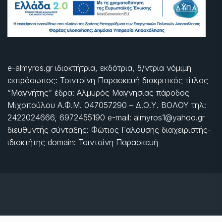
e-almyros.gr ιδιοκτήτρια, εκδότρια, δ/ντρια νόμιμη
εκπρόσωπος: Τσιντσίνη Παρασκευή διακριτικός τίτλος
“Μαγνήτης” έδρα: Αλμυρός Μαγνησίας πάροδος
Μιχοπούλου Α.Φ.Μ. 047057290 – Δ.Ο.Υ. ΒΟΛΟΥ τηλ:
2422024666, 6972455190 e-mail: almyros1@yahoo.gr
διευθυντής σύνταξης: Φώτιος Γαλούσης διαχειριστής-
ιδιοκτήτης domain: Τσιντσίνη Παρασκευή