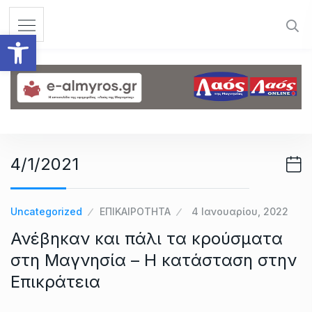
S
k
Ανοίξτε τη γραμμή εργαλεί
i
p
t
o
c
o
n
4/1/2021
t
e
n
Uncategorized
ΕΠΙΚΑΙΡΟΤΗΤΑ
4 Ιανουαρίου, 2022
t
Ανέβηκαν και πάλι τα κρούσματα
στη Μαγνησία – Η κατάσταση στην
Επικράτεια